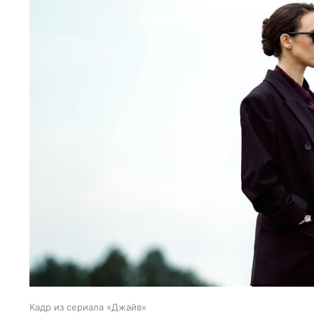
Кадр из сериала «Джайв»