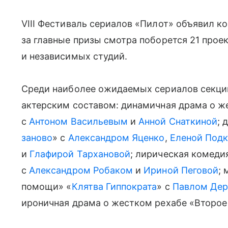
VIII Фестиваль сериалов «Пилот» объявил к
за главные призы смотра поборется 21 прое
и независимых студий.
Среди наиболее ожидаемых сериалов секци
актерским составом: динамичная драма о ж
с
Антоном Васильевым
и
Анной Снаткиной
; 
заново
» с
Александром Яценко
,
Еленой Под
и
Глафирой Тархановой
; лирическая комеди
с
Александром Робаком
и
Ириной Пеговой
;
помощи» «
Клятва Гиппократа
» с
Павлом Дер
ироничная драма о жестком рехабе «Второе