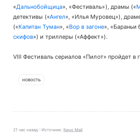
«
Дальнобойщица
», «Фестиваль»), драмы («
М
детективы («
Ангел
», «Илья Муровец»), драм
(«
Капитан Туман
», «
Вор в загоне
», «Бараньи 
скифов
») и триллеры («Аффект»).
VIII Фестиваль сериалов «Пилот» пройдет в
новость
21 час назад
Источник:
Кино Mail