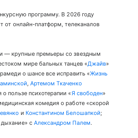
онкурсную программу. В 2026 году
кт от онлайн-платформ, телеканалов
и — крупные премьеры со звездным
естоком мире бальных танцев «
Джайв
»
драмеди о шансе все исправить «
Жизнь
каминской
,
Артемом Ткаченко
я о пользе психотерапии «
Я свободен
»
 медицинская комедия о работе «скорой
евянко
и
Константином Белошапкой
;
 дыхание» с
Александром Палем
.