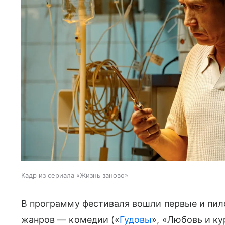
Кадр из сериала «Жизнь заново»
В программу фестиваля вошли первые и пил
жанров — комедии («
Гудовы
», «Любовь и ку