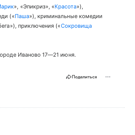
арик
», «Эпикриз», «
Красота
»),
еди («
Паша
»), криминальные комедии
бега»), приключения («
Сокровища
 городе Иваново
17—21 июня
.
Поделиться