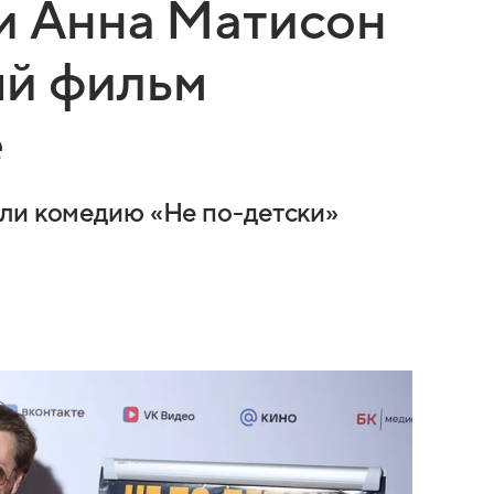
и Анна Матисон
ый фильм
е
ли комедию «Не по-детски»