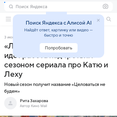
Поиск Яндекса
Фильмы онлайн
Поиск Яндекса с Алисой AI
Найдёт ответ, картинку или видео —
быстро и точно
3 июня 2026
Источник:
Кино Mail
«Ландыши» возвращаются:
Попробовать
идет работа над третьим
сезоном сериала про Катю и
Леху
Новый сезон получит название «Целоваться не
будем»
Рита Захарова
Автор Кино Mail