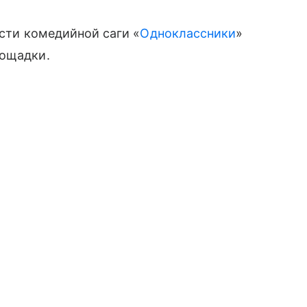
асти комедийной саги «
Одноклассники
»
лощадки.