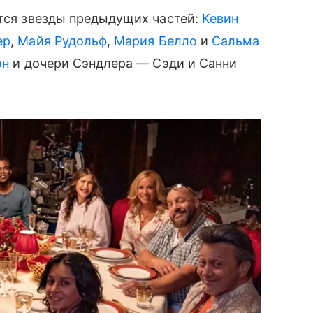
тся звезды предыдущих частей:
Кевин
ер
,
Майя Рудольф
,
Мария Белло
и
Сальма
эн
и дочери Сэндлера — Сэди и Санни