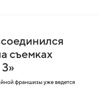
ссоединился
на съемках
 3»
ийной франшизы уже ведется