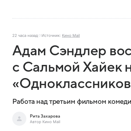
22 часа назад
Источник:
Кино Mail
Адам Сэндлер во
с Сальмой Хайек 
«Одноклассников
Работа над третьим фильмом комед
Рита Захарова
Автор Кино Mail