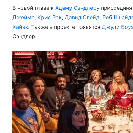
В новой главе к
Адаму Сэндлеру
присоединя
Джеймс
,
Крис Рок
,
Дэвид Спейд
,
Роб Шнайд
Хайек
. Также в проекте появятся
Джули Боу
Сэндлер.