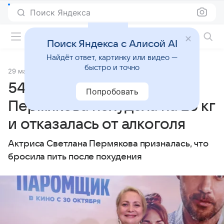
Поиск Яндекса
Фильмы онлайн
Поиск Яндекса с Алисой AI
Найдёт ответ, картинку или видео —
быстро и точно
29 мая 2026
Источник:
Кино Mail
54-летняя Светлана
Попробовать
Пермякова похудела на 25 кг
и отказалась от алкоголя
Актриса Светлана Пермякова призналась, что
бросила пить после похудения