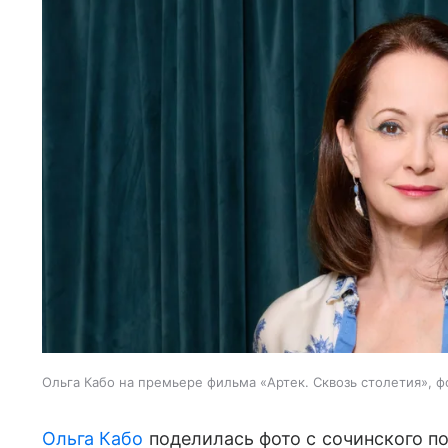
Ольга Кабо на премьере фильма «Артек. Сквозь столетия», ф
Ольга Кабо
поделилась фото с сочинского по