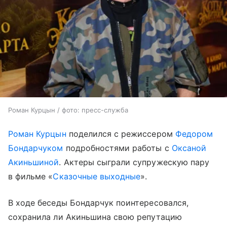
Роман Курцын / фото: пресс-служба
Роман Курцын
поделился с режиссером
Федором
Бондарчуком
подробностями работы с
Оксаной
Акиньшиной
. Актеры сыграли супружескую пару
в фильме «
Сказочные выходные
».
В ходе беседы Бондарчук поинтересовался,
сохранила ли Акиньшина свою репутацию