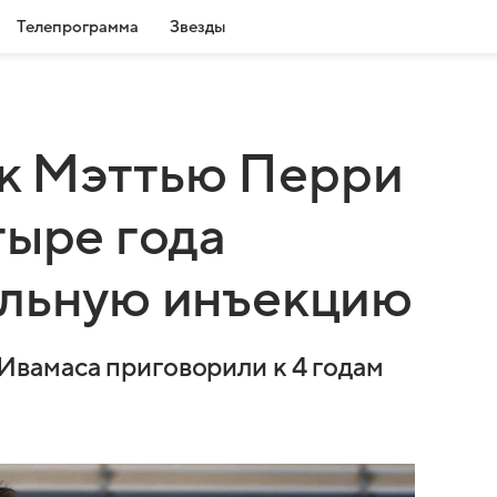
Телепрограмма
Звезды
к Мэттью Перри
тыре года
ельную инъекцию
вамаса приговорили к 4 годам