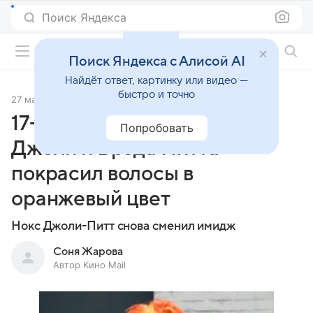
Поиск Яндекса
Фильмы онлайн
Поиск Яндекса с Алисой AI
Найдёт ответ, картинку или видео —
быстро и точно
27 мая 2026
Источник:
Кино Mail
17-летний сын Анджелины
Попробовать
Джоли и Брэда Питта
покрасил волосы в
оранжевый цвет
Нокс Джоли-Питт снова сменил имидж
Соня Жарова
Автор Кино Mail