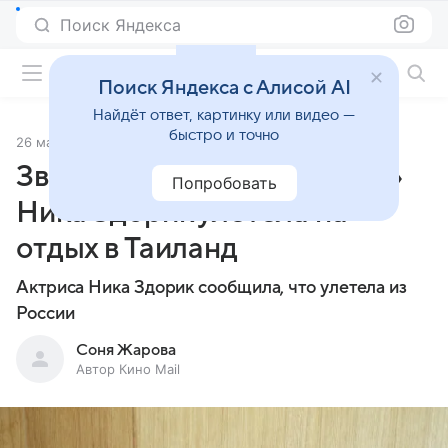
Поиск Яндекса
Фильмы онлайн
Поиск Яндекса с Алисой AI
Найдёт ответ, картинку или видео —
быстро и точно
26 мая 2026
Источник:
Кино Mail
Звезда сериала «Ландыши»
Попробовать
Ника Здорик улетела на
отдых в Таиланд
Актриса Ника Здорик сообщила, что улетела из
России
Соня Жарова
Автор Кино Mail