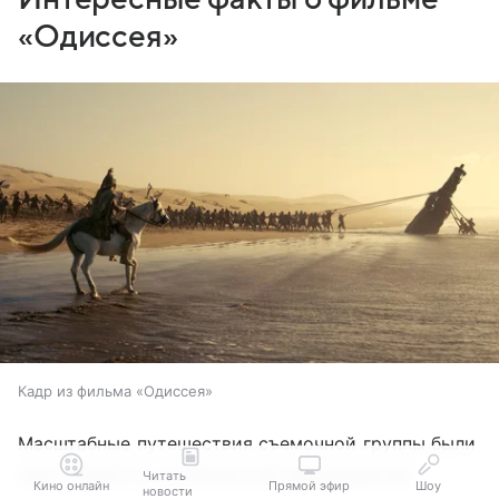
«Одиссея»
Кадр из фильма «Одиссея»
Масштабные путешествия съемочной группы были
лишь одной из особенностей производства
Читать
Кино онлайн
Прямой эфир
Шоу
новости