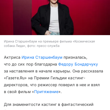
Ирина Старшенбаум на премьере фильма «Космическая
собака Лида», фото: пресс-служба
Актриса
Ирина Старшенбаум
призналась,
что до сих пор благодарна
Федору Бондарчуку
за наставления в начале карьеры. Она рассказала
«Газете.Ru» на Премии Гильдии кастинг-
директоров, что режиссер поверил в нее и взял
в свой фильм «
Притяжение
».
Для знаменитости кастинг в фантастический