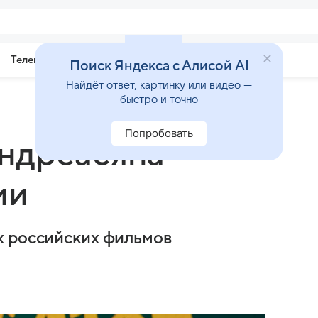
Телепрограмма
Звезды
Поиск Яндекса с Алисой AI
Найдёт ответ, картинку или видео —
быстро и точно
Попробовать
ндреасяна
ии
х российских фильмов