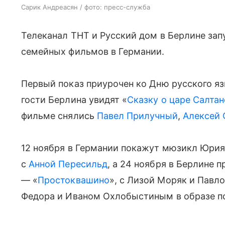
Сарик Андреасян / фото: пресс-служба
Телеканал ТНТ и Русский дом в Берлине за
семейных фильмов в Германии.
Первый показ приурочен ко Дню русского яз
гости Берлина увидят «
Сказку о царе Салтан
фильме снялись
Павел Прилучный
,
Алексей
12 ноября в Германии покажут мюзикл Юрия
с
Анной Пересильд
, а 24 ноября в Берлине 
— «
Простоквашино
», с Лизой Моряк и Павл
Федора и Иваном Охлобыстиным в образе по