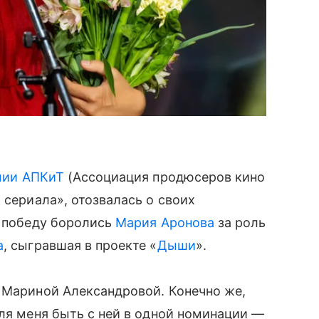
емии АПКиТ
(Ассоциация продюсеров кино
 сериала», отозвалась о своих
а победу боролись
Мария Аронова
за роль
а
, сыгравшая в проекте «
Дыши
».
 Мариной Александровой. Конечно же,
Для меня быть с ней в одной номинации —