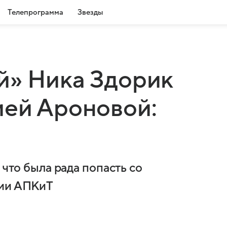
Телепрограмма
Звезды
й» Ника Здорик
ией Ароновой:
 что была рада попасть со
мии АПКиТ