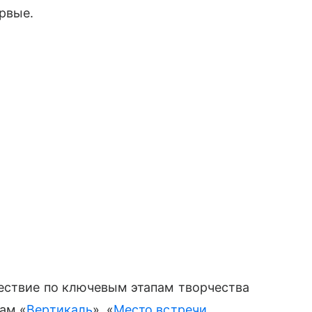
рвые.
ествие по ключевым этапам творчества
ам «
Вертикаль
», «
Место встречи