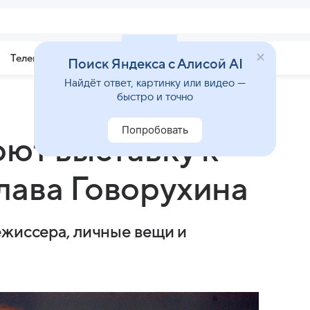
Телепрограмма
Звезды
Поиск Яндекса с Алисой AI
Найдёт ответ, картинку или видео —
быстро и точно
Попробовать
оют выставку к
лава Говорухина
ежиссера, личные вещи и