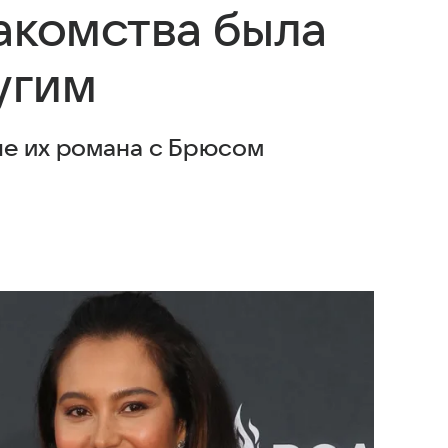
акомства была
угим
ле их романа с Брюсом