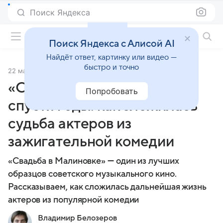
Поиск Яндекса
Фильмы онлайн
Поиск Яндекса с Алисой AI
Найдёт ответ, картинку или видео —
быстро и точно
22 мая 2026
Источник:
Кино Mail
«Свадьба в Малиновке»
Попробовать
спустя годы: как сложилась
судьба актеров из
зажигательной комедии
«Свадьба в Малиновке» — один из лучших
образцов советского музыкального кино.
Рассказываем, как сложилась дальнейшая жизнь
актеров из популярной комедии
Владимир Белозеров