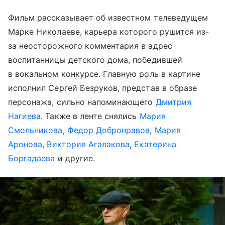
Фильм рассказывает об известном телеведущем
Марке Николаеве, карьера которого рушится из-
за неосторожного комментария в адрес
воспитанницы детского дома, победившей
в вокальном конкурсе. Главную роль в картине
исполнил Сергей Безруков, представ в образе
персонажа, сильно напоминающего
Дмитрия
Нагиева
. Также в ленте снялись
Мария
Смольникова
,
Федор Добронравов
,
Мария
Аронова
,
Виктория Агалакова
,
Екатерина
Боргадаева
и другие.