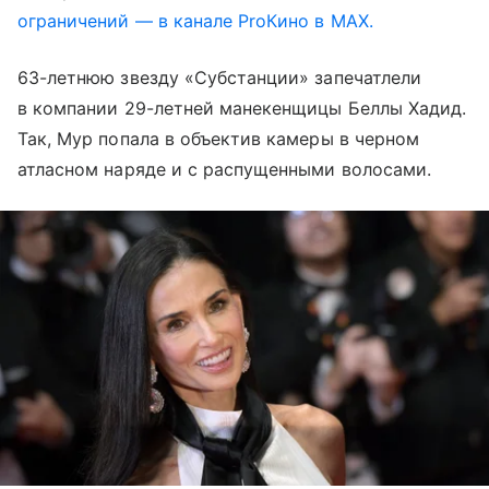
ограничений — в канале ProКино в MAX.
63-летнюю звезду «Субстанции» запечатлели
в компании 29-летней манекенщицы Беллы Хадид.
Так, Мур попала в объектив камеры в черном
атласном наряде и с распущенными волосами.