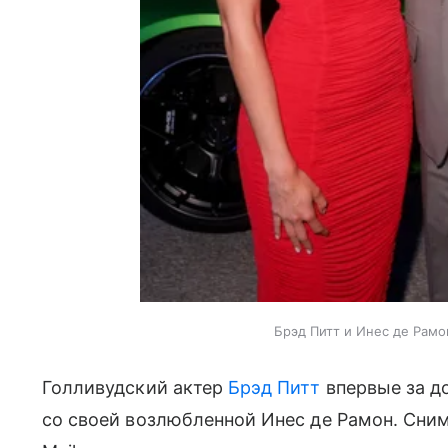
Брэд Питт и Инес де Рамо
Голливудский актер
Брэд Питт
впервые за д
со своей возлюбленной Инес де Рамон. Сним