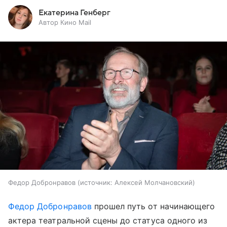
Екатерина Генберг
Автор Кино Mail
Федор Добронравов
источник:
Алексей Молчановский
Федор Добронравов
прошел путь от начинающего
актера театральной сцены до статуса одного из