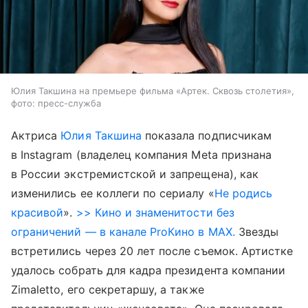
Юлия Такшина на премьере фильма «Артек. Сквозь столетия»,
фото: пресс-служба
Актриса
Юлия Такшина
показала подписчикам
в Instagram (владелец компания Meta признана
в России экстремистской и запрещена), как
изменились ее коллеги по сериалу «
Не родись
красивой
».
>> Кино и знаменитости без
ограничений — в канале ProКино в MAX.
Звезды
встретились через 20 лет после съемок. Артистке
удалось собрать для кадра президента компании
Zimaletto, его секретаршу, а также