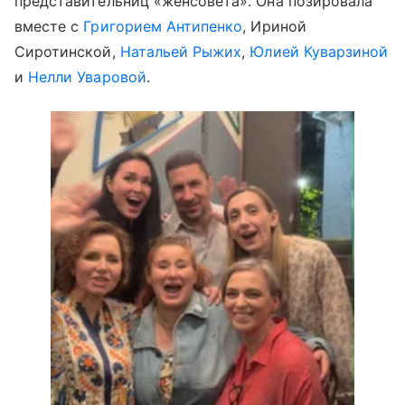
представительниц «женсовета». Она позировала
вместе с
Григорием Антипенко
, Ириной
Сиротинской,
Натальей Рыжих
,
Юлией Куварзиной
и
Нелли Уваровой
.