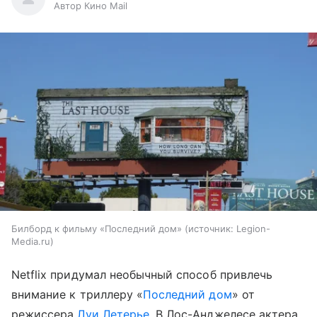
Автор Кино Mail
Билборд к фильму «Последний дом»
источник:
Legion-
Media.ru
Netflix придумал необычный способ привлечь
внимание к триллеру «
Последний дом
» от
режиссера
Луи Летерье
. В Лос-Анджелесе актера