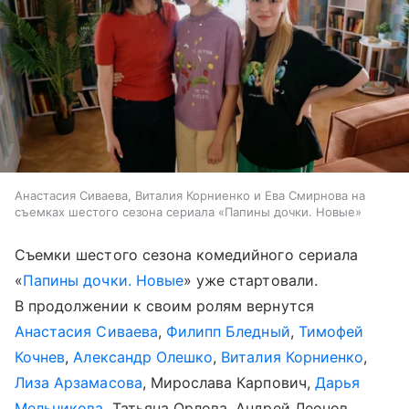
Анастасия Сиваева, Виталия Корниенко и Ева Смирнова на
съемках шестого сезона сериала «Папины дочки. Новые»
Съемки шестого сезона комедийного сериала
«
Папины дочки. Новые
» уже стартовали.
В продолжении к своим ролям вернутся
Анастасия Сиваева
,
Филипп Бледный
,
Тимофей
Кочнев
,
Александр Олешко
,
Виталия Корниенко
,
Лиза Арзамасова
, Мирослава Карпович,
Дарья
Мельникова
, Татьяна Орлова, Андрей Леонов,