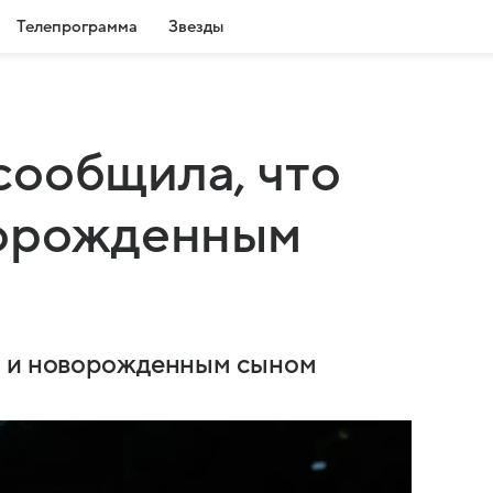
Телепрограмма
Звезды
сообщила, что
ворожденным
а
м и новорожденным сыном