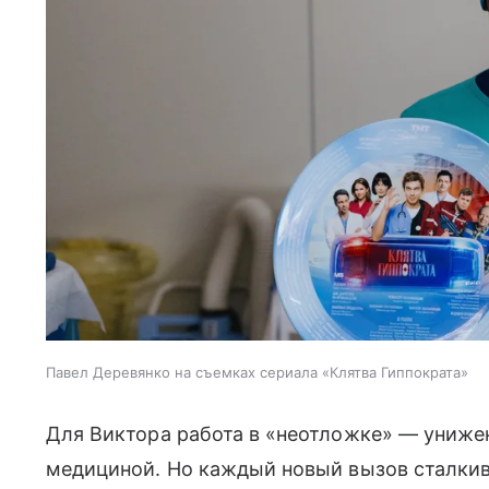
Павел Деревянко на съемках сериала «Клятва Гиппократа»
Для Виктора работа в «неотложке» — унижен
медициной. Но каждый новый вызов сталкив