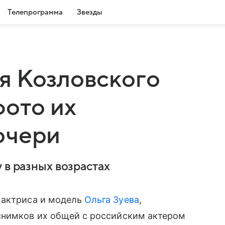
Телепрограмма
Звезды
я Козловского
фото их
очери
 в разных возрастах
, актриса и модель
Ольга Зуева
,
снимков их общей с российским актером