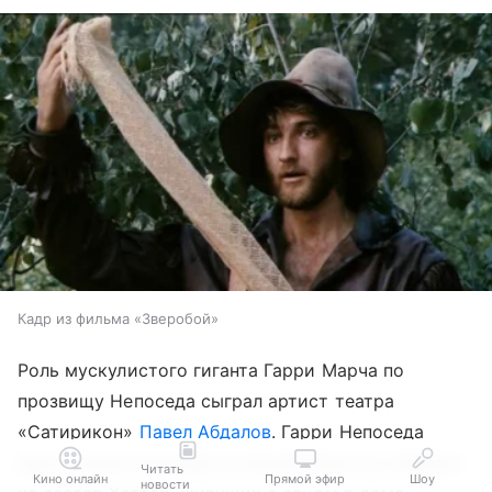
Кадр из фильма «Зверобой»
Роль мускулистого гиганта Гарри Марча по
прозвищу Непоседа сыграл артист театра
«Сатирикон»
Павел Абдалов
. Гарри Непоседа
ищет случая произвести впечатление на старшую
Читать
Кино онлайн
Прямой эфир
Шоу
новости