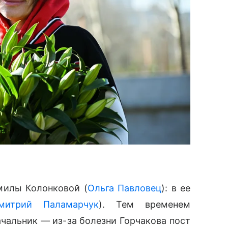
милы Колонковой (
Ольга Павловец
): в ее
митрий Паламарчук
). Тем временем
чальник — из-за болезни Горчакова пост