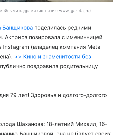
семейными кадрами
источник:
www_gazeta_ru
а Банщикова
поделилась редкими
. Актриса позировала с именинницей
в Instagram (владелец компания Meta
ена).
>> Кино и знаменитости без
публично поздравила родительницу
я 79 лет! Здоровья и долгого-долгого
олода Шаханова: 18-летний Михаил, 16-
знанию Банщиковой, она не балует своих