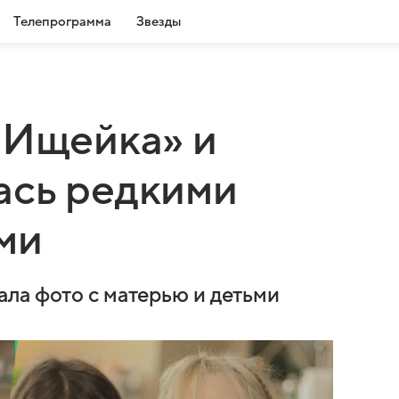
Телепрограмма
Звезды
«Ищейка» и
ась редкими
ми
ла фото с матерью и детьми