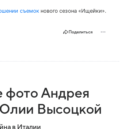
ершении съемок
нового сезона «Ищейки».
Поделиться
е фото Андрея
 Юлии Высоцкой
йна в Италии