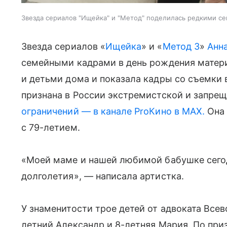
Звезда сериалов "Ищейка" и "Метод" поделилась редкими 
Звезда сериалов «
Ищейка
» и «
Метод 3
»
Анн
семейными кадрами в день рождения матери
и детьми дома и показала кадры со съемки 
признана в России экстремистской и запрещ
ограничений — в канале ProКино в MAX.
Она 
с 79-летием.
«Моей маме и нашей любимой бабушке сегодн
долголетия», — написала артистка.
У знаменитости трое детей от адвоката Всев
летний Александр и 8-летняя Мария. По при