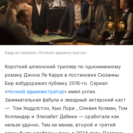
Кадр из сериала «Ночной администратор»
Короткий шпионский триллер по одноименному
роману Джона Ле Карре в постановке Сюзанны
Бир взбудоражил публику 2016-го. Сериал
«
Ночной администратор
» имел успех.
Занимательная фабула и звездный актерский каст
— Том Хиддлстон, Хью Лори , Оливия Колман, Том
Холландер и Элизабет Дебики — сработали как
нельзя удачно. Тем не менее, второй и третий
сезон были одобрены лишь в 2024 году. Поэтому