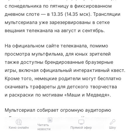
с понедельника по пятницу в фиксированном
дневном слоте — в 13.35 (14.35 мск). Трансляции
мультсериала уже зарезервированы в сетке
вещания телеканала на август и сентябрь.
На официальном сайте телеканала, помимо
просмотра мультфильма, для юных зрителей
также доступны брендированные браузерные
игры, включая официальный интерактивный квест.
Кроме того, немецкие родители могут бесплатно
скачивать трафареты для детского творчества
и раскраски по мотивам «Маши и Медведя».
Мультсериал собирает огромную аудиторию
в Германии и в интернет-среде. Как следует
Читать
из данных международной аналитической
Кино онлайн
Прямой эфир
Шоу
новости