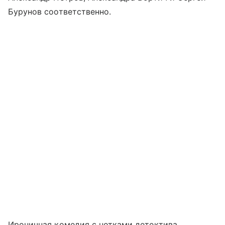
Бурунов соответственно.
Ироничная комедия с нотками детектива