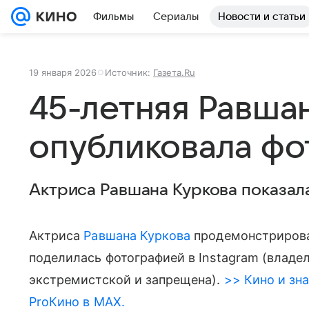
Фильмы
Сериалы
Новости и статьи
19 января 2026
Источник:
Газета.Ru
45-летняя Равша
опубликовала фо
Актриса Равшана Куркова показала
Актриса
Равшана Куркова
продемонстрировал
поделилась фотографией в Instagram (владе
экстремистской и запрещена).
>> Кино и зна
ProКино в MAX.