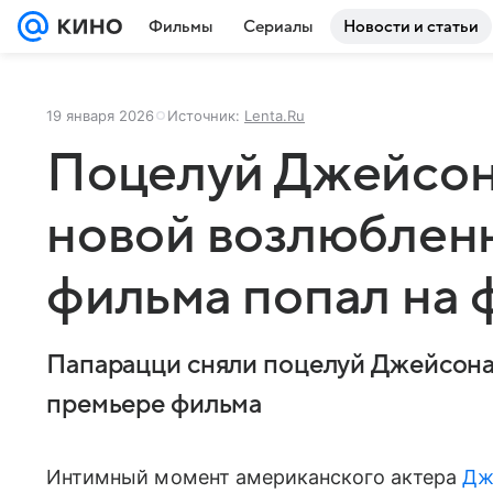
Фильмы
Сериалы
Новости и статьи
19 января 2026
Источник:
Lenta.Ru
Поцелуй Джейсон
новой возлюблен
фильма попал на 
Папарацци сняли поцелуй Джейсона
премьере фильма
Интимный момент американского актера
Дж