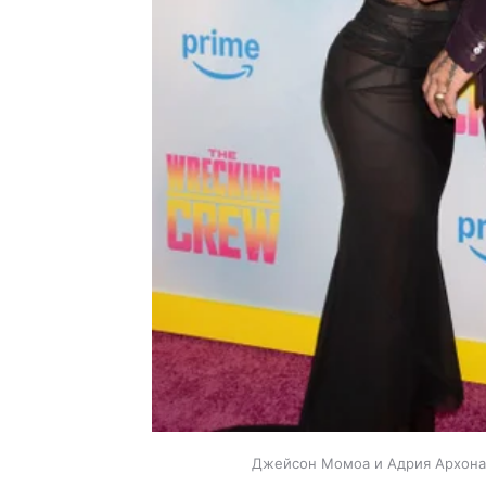
Джейсон Момоа и Адрия Архона