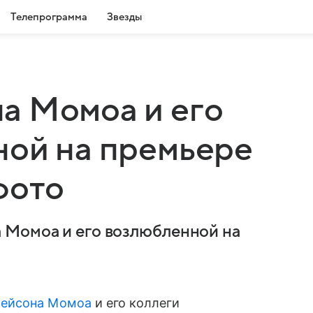
Телепрограмма
Звезды
а Момоа и его
ной на премьере
фото
 Момоа и его возлюбленной на
ейсона Момоа
и его коллеги