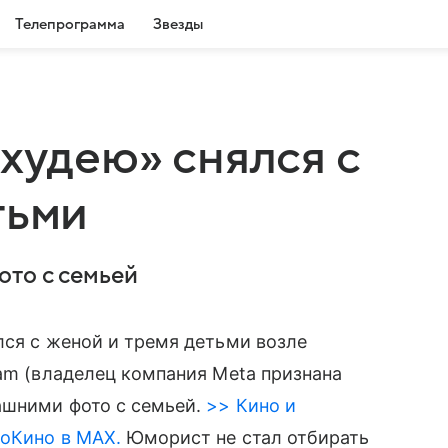
Телепрограмма
Звезды
 худею» снялся с
тьми
ото с семьей
ся с женой и тремя детьми возле
ram (владелец компания Meta признана
ашними фото с семьей.
>> Кино и
roКино в MAX.
Юморист не стал отбирать