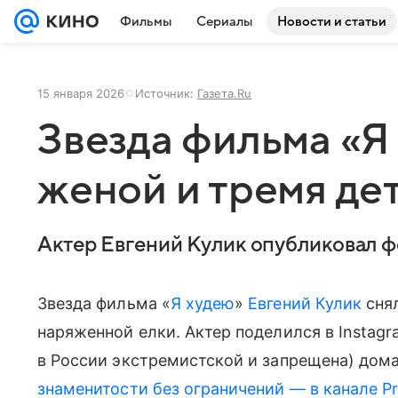
Фильмы
Сериалы
Новости и статьи
15 января 2026
Источник:
Газета.Ru
Звезда фильма «Я
женой и тремя де
Актер Евгений Кулик опубликовал ф
Звезда фильма «
Я худею
»
Евгений Кулик
снял
наряженной елки. Актер поделился в Instag
в России экстремистской и запрещена) дом
знаменитости без ограничений — в канале P