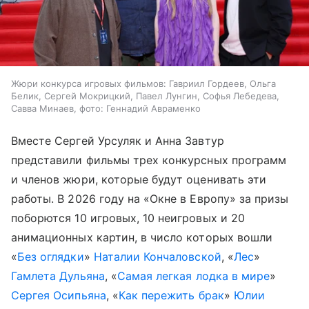
Жюри конкурса игровых фильмов: Гавриил Гордеев, Ольга
Белик, Сергей Мокрицкий, Павел Лунгин, Софья Лебедева,
Савва Минаев, фото: Геннадий Авраменко
Вместе Сергей Урсуляк и Анна Завтур
представили фильмы трех конкурсных программ
и членов жюри, которые будут оценивать эти
работы. В 2026 году на «Окне в Европу» за призы
поборются 10 игровых, 10 неигровых и 20
анимационных картин, в число которых вошли
«
Без оглядки
»
Наталии Кончаловской
, «
Лес
»
Гамлета Дульяна
, «
Самая легкая лодка в мире
»
Сергея Осипьяна
, «
Как пережить брак
»
Юлии