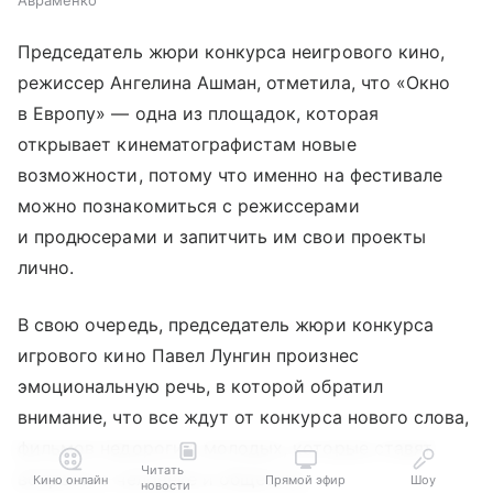
Председатель жюри конкурса неигрового кино,
режиссер Ангелина Ашман, отметила, что «Окно
в Европу» — одна из площадок, которая
открывает кинематографистам новые
возможности, потому что именно на фестивале
можно познакомиться с режиссерами
и продюсерами и запитчить им свои проекты
лично.
В свою очередь, председатель жюри конкурса
игрового кино Павел Лунгин произнес
эмоциональную речь, в которой обратил
внимание, что все ждут от конкурса нового слова,
фильмов недорогих, молодых, которые ставят
Читать
вопросы о человеке и обществе.
Кино онлайн
Прямой эфир
Шоу
новости