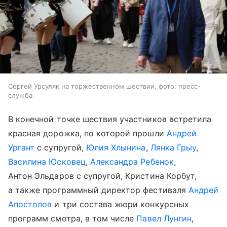
Сергей Урсуляк на торжественном шествии, фото: пресс-
служба
В конечной точке шествия участников встретила
красная дорожка, по которой прошли
Андрей
Ургант
с супругой,
Юлия Хлынина
,
Лянка Грыу
,
Василина Юсковец
,
Александра Ребенок
,
Антон Эльдаров с супругой, Кристина Корбут,
а также программный директор фестиваля
Андрей
Апостолов
и три состава жюри конкурсных
программ смотра, в том числе
Павел Лунгин
,