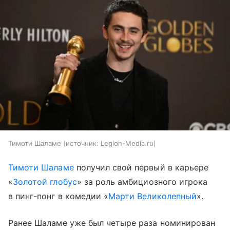
Тимоти Шаламе
источник:
Legion-Media.ru
Тимоти Шаламе
получил свой первый в карьере
«
Золотой глобус
» за роль амбициозного игрока
в пинг-понг в комедии «
Марти Великолепный
».
Ранее Шаламе уже был четыре раза номинирован