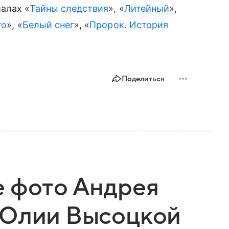
алах «
Тайны следствия
», «
Литейный
»,
то
», «
Белый снег
», «
Пророк. История
Поделиться
е фото Андрея
 Юлии Высоцкой