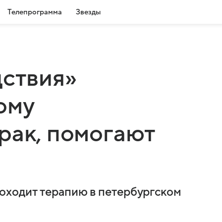
Телепрограмма
Звезды
дствия»
ому
рак, помогают
ходит терапию в петербургском