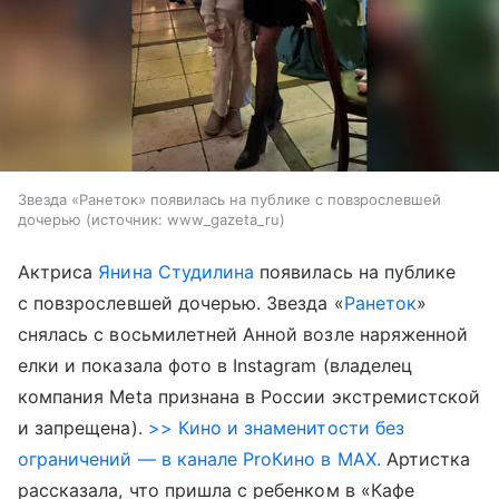
Звезда «Ранеток» появилась на публике с повзрослевшей
дочерью
источник:
www_gazeta_ru
Актриса
Янина Студилина
появилась на публике
с повзрослевшей дочерью. Звезда «
Ранеток
»
снялась с восьмилетней Анной возле наряженной
елки и показала фото в Instagram (владелец
компания Meta признана в России экстремистской
и запрещена).
>> Кино и знаменитости без
ограничений — в канале ProКино в MAX.
Артистка
рассказала, что пришла с ребенком в «Кафе