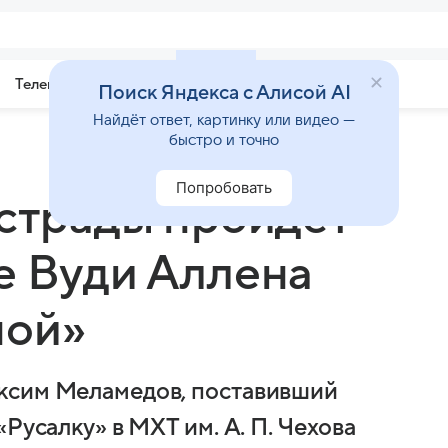
Телепрограмма
Звезды
Поиск Яндекса с Алисой AI
Найдёт ответ, картинку или видео —
быстро и точно
Попробовать
эстрады пройдет
е Вуди Аллена
ной»
ксим Меламедов, поставивший
Русалку» в МХТ им. А. П. Чехова