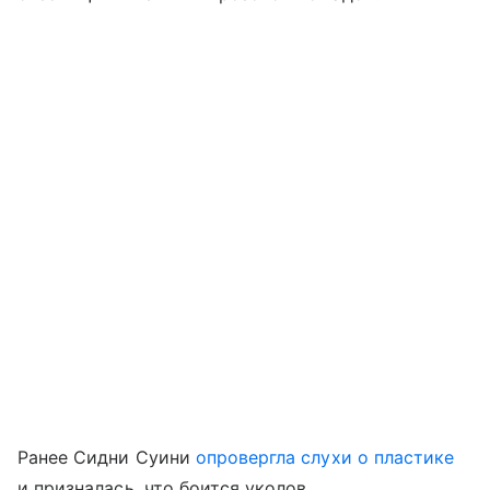
Ранее Сидни Суини
опровергла слухи о пластике
и призналась, что боится уколов.