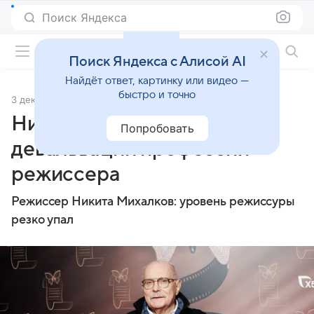
Поиск Яндекса
Фильмы онлайн
Поиск Яндекса с Алисой AI
Найдёт ответ, картинку или видео —
быстро и точно
3 декабря 2025
Источник:
Газета.Ru
Никита Михалков заявил о
Попробовать
девальвации профессии
режиссера
Режиссер Никита Михалков: уровень режиссуры
резко упал