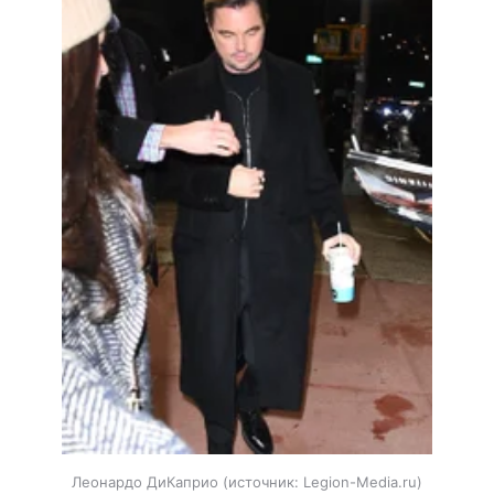
Леонардо ДиКаприо
источник:
Legion-Media.ru