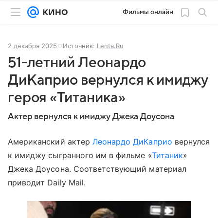
Фильмы онлайн
2 декабря 2025
Источник:
Lenta.Ru
51-летний Леонардо
ДиКаприо вернулся к имиджу
героя «Титаника»
Актер вернулся к имиджу Джека Доусона
Американский актер
Леонардо ДиКаприо
вернулся
к имиджу сыгранного им в фильме «
Титаник
»
Джека Доусона. Соответствующий материал
приводит Daily Mail.