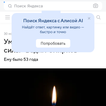
Поиск Яндекса
Фильмы онлайн
Поиск Яндекса с Алисой AI
Найдёт ответ, картинку или видео —
быстро и точно
30 ноября 2025
Источник:
ТАСС
Умер актер из «Убойной
Попробовать
силы» Вадим Смирнов
Ему было 53 года