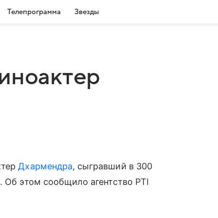
Телепрограмма
Звезды
киноактер
ктер
Дхармендра
, сыгравший в 300
. Об этом сообщило агентство PTI