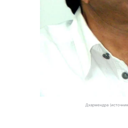
Дхармендра
источник