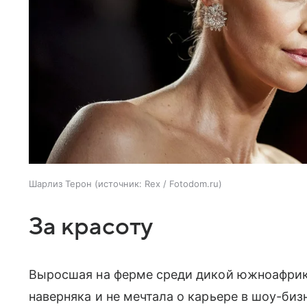
Шарлиз Терон
источник:
Rex / Fotodom.ru
За красоту
Выросшая на ферме среди дикой южноафри
наверняка и не мечтала о карьере в шоу-бизн