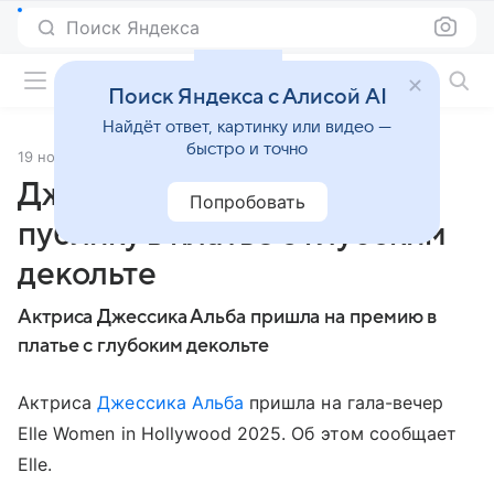
Поиск Яндекса
Фильмы онлайн
Поиск Яндекса с Алисой AI
Найдёт ответ, картинку или видео —
быстро и точно
19 ноября 2025
Источник:
Газета.Ru
Джессика Альба вышла на
Попробовать
публику в платье с глубоким
декольте
Актриса Джессика Альба пришла на премию в
платье с глубоким декольте
Актриса
Джессика Альба
пришла на гала-вечер
Elle Women in Hollywood 2025. Об этом сообщает
Elle.