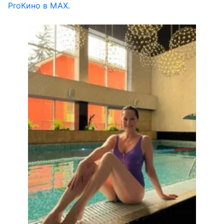
ProКино в MAX.