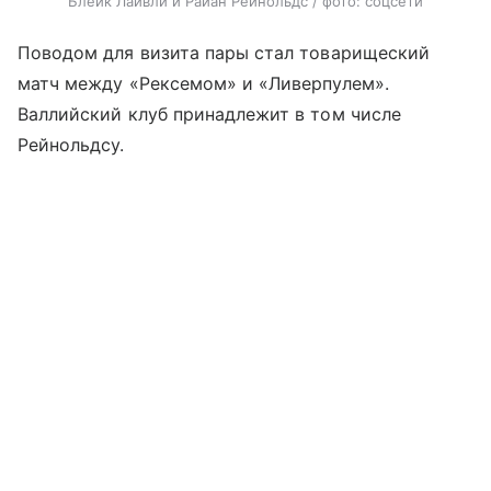
Блейк Лайвли и Райан Рейнольдс / фото: соцсети
Поводом для визита пары стал товарищеский
матч между «Рексемом» и «Ливерпулем».
Валлийский клуб принадлежит в том числе
Рейнольдсу.