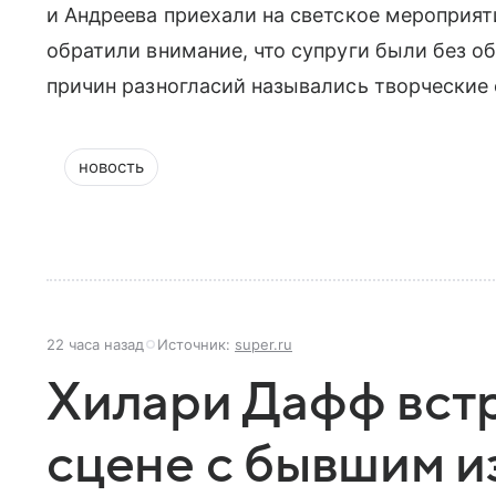
и Андреева приехали на светское мероприят
обратили внимание, что супруги были без 
причин разногласий назывались творческие
новость
22 часа назад
Источник:
super.ru
Хилари Дафф встр
сцене с бывшим 