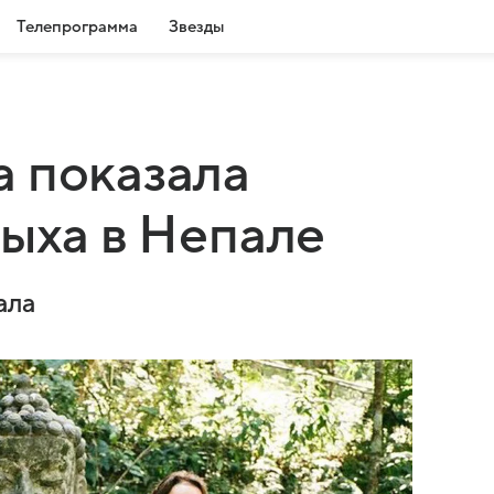
Телепрограмма
Звезды
 показала
дыха в Непале
ала