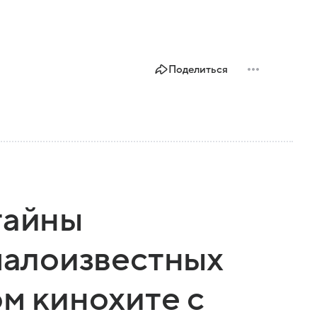
Поделиться
тайны
 малоизвестных
ом кинохите с