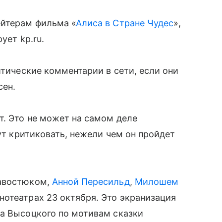
ейтерам фильма «
Алиса в Стране Чудес
»,
ует kp.ru.
итические комментарии в сети, если они
сен.
. Это не может на самом деле
дут критиковать, нежели чем он пройдет
Савостюком,
Анной Пересильд
,
Милошем
отеатрах 23 октября. Это экранизация
ра Высоцкого по мотивам сказки