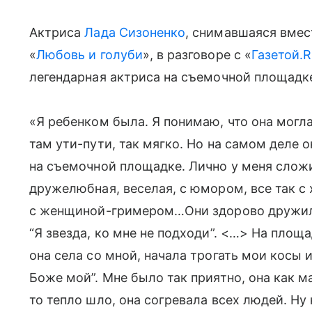
Актриса
Лада Сизоненко
, снимавшаяся вмес
«
Любовь и голуби
», в разговоре с «
Газетой.R
легендарная актриса на съемочной площадк
«Я ребенком была. Я понимаю, что она могла
там ути-пути, так мягко. Но на самом деле 
на съемочной площадке. Лично у меня сложи
дружелюбная, веселая, с юмором, все так с
с женщиной-гримером…Они здорово дружили,
“Я звезда, ко мне не подходи”. <…> На площ
она села со мной, начала трогать мои косы и
Боже мой”. Мне было так приятно, она как м
то тепло шло, она согревала всех людей. Ну 