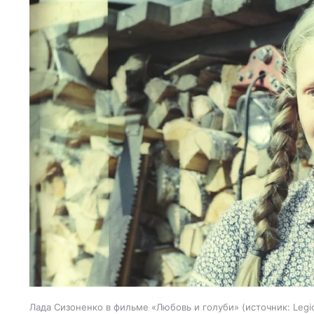
Лада Сизоненко в фильме «Любовь и голуби»
источник:
Legi