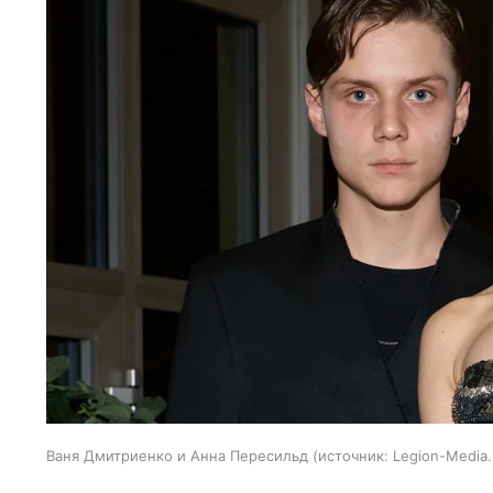
Ваня Дмитриенко и Анна Пересильд
источник:
Legion-Media.