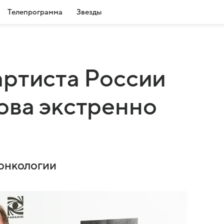
Телепрограмма
Звезды
артиста России
ова экстренно
 онкологии