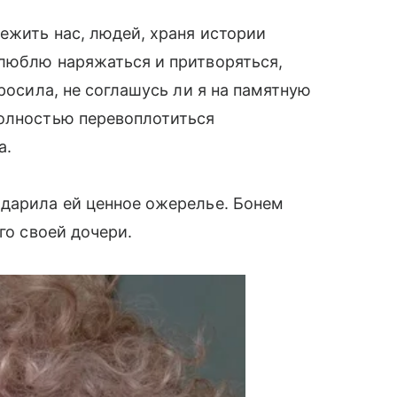
режить нас, людей, храня истории
 люблю наряжаться и притворяться,
просила, не соглашусь ли я на памятную
полностью перевоплотиться
а.
одарила ей ценное ожерелье. Бонем
го своей дочери.