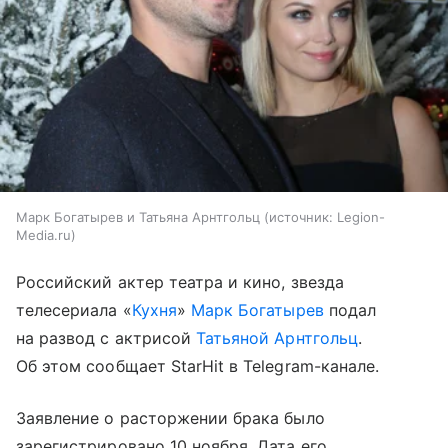
Марк Богатырев и Татьяна Арнтгольц
источник:
Legion-
Media.ru
Российский актер театра и кино, звезда
телесериала «
Кухня
»
Марк Богатырев
подал
на развод с актрисой
Татьяной Арнтгольц
.
Об этом сообщает StarHit в Telegram-канале.
Заявление о расторжении брака было
зарегистрировано 10 ноября. Дата его