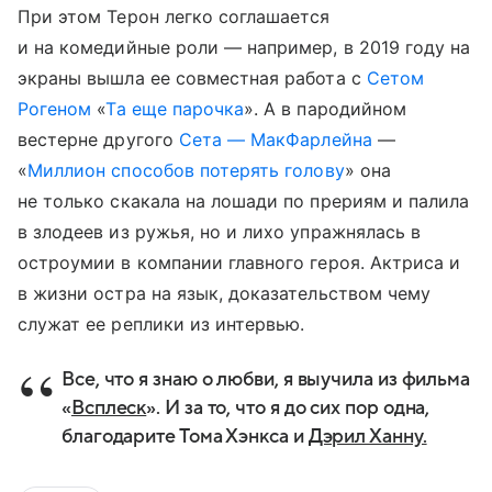
При этом Терон легко соглашается
и на комедийные роли — например, в 2019 году на
экраны вышла ее совместная работа с
Сетом
Рогеном
«
Та еще парочка
». А в пародийном
вестерне другого
Сета — МакФарлейна
—
«
Миллион способов потерять голову
» она
не только скакала на лошади по прериям и палила
в злодеев из ружья, но и лихо упражнялась в
остроумии в компании главного героя. Актриса и
в жизни остра на язык, доказательством чему
служат ее реплики из интервью.
Все, что я знаю о любви, я выучила из фильма
«
Всплеск
». И за то, что я до сих пор одна,
благодарите Тома Хэнкса и
Дэрил Ханну.