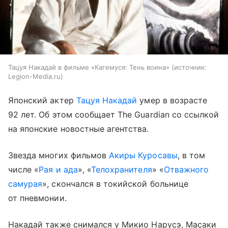
Тацуя Накадай в фильме «Кагемуся: Тень воина»
источник:
Legion-Media.ru
Японский актер
Тацуя Накадай
умер в возрасте
92 лет. Об этом сообщает The Guardian со ссылкой
на японские новостные агентства.
Звезда многих фильмов
Акиры Куросавы
, в том
числе «
Рая и ада
», «
Телохранителя
» «
Отважного
самурая
», скончался в токийской больнице
от пневмонии.
Накадай также снимался у Микио Нарусэ, Масаки