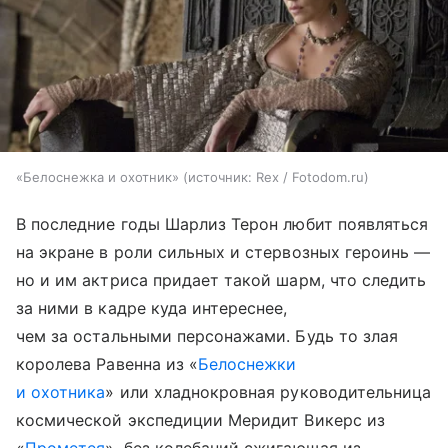
«Белоснежка и охотник»
источник:
Rex / Fotodom.ru
В последние годы Шарлиз Терон любит появляться
на экране в роли сильных и стервозных героинь —
но и им актриса придает такой шарм, что следить
за ними в кадре куда интереснее,
чем за остальными персонажами. Будь то злая
королева Равенна из «
Белоснежки
и охотника
» или хладнокровная руководительница
космической экспедиции Меридит Викерс из
«
Прометея
», без колебаний сжигающая из