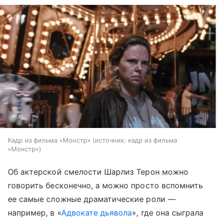
Кадр из фильма «Монстр»
источник:
кадр из фильма
«Монстр»
Об актерской смелости Шарлиз Терон можно
говорить бесконечно, а можно просто вспомнить
ее самые сложные драматические роли —
например, в «
Адвокате дьявола
», где она сыграла