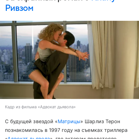
Ривзом
Кадр из фильма «Адвокат дьявола»
С будущей звездой «
Матрицы
» Шарлиз Терон
познакомилась в 1997 году на съемках триллера
«
Адвокат дьявола
», где актерам предстояло